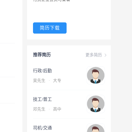
简历下载
推荐简历
更多简历
行政/后勤
吴先生
·
大专
技工/普工
邓先生
·
高中
司机/交通